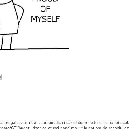
 pregatit si ai intrat la automatic si calculatoare.te felicit.si eu tot acol
atoare/CTI/buget...doar ca atunci cand ma uit la cat am de recapitulat