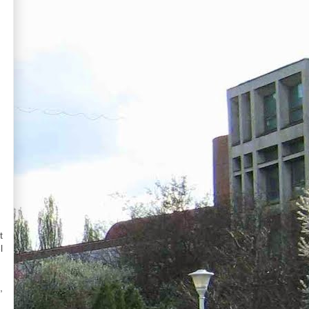
t
l
,