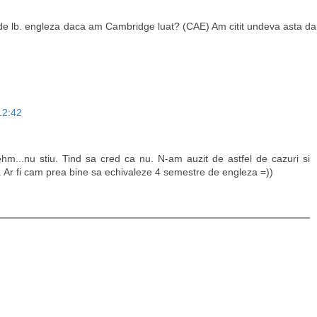
 de lb. engleza daca am Cambridge luat? (CAE) Am citit undeva asta da
12:42
.ehm...nu stiu. Tind sa cred ca nu. N-am auzit de astfel de cazuri si
. Ar fi cam prea bine sa echivaleze 4 semestre de engleza =))