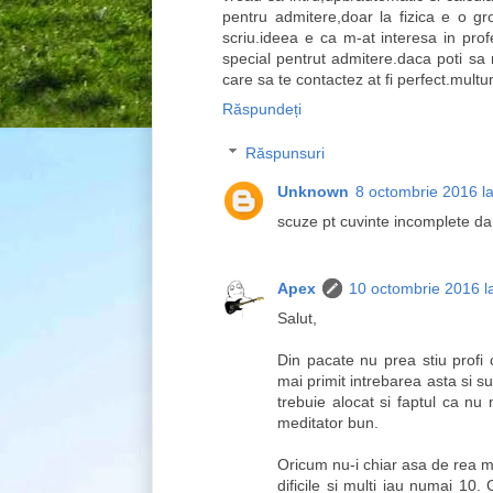
pentru admitere,doar la fizica e o gr
scriu.ideea e ca m-at interesa in prof
special pentrut admitere.daca poti sa m
care sa te contactez at fi perfect.mult
Răspundeți
Răspunsuri
Unknown
8 octombrie 2016 l
scuze pt cuvinte incomplete d
Apex
10 octombrie 2016 l
Salut,
Din pacate nu prea stiu profi
mai primit intrebarea asta si s
trebuie alocat si faptul ca n
meditator bun.
Oricum nu-i chiar asa de rea m
dificile si multi iau numai 10