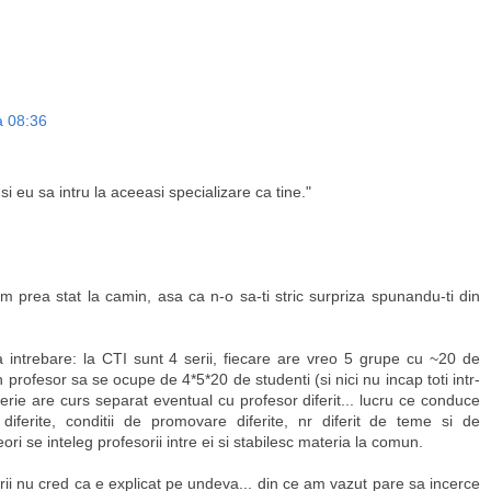
a 08:36
si eu sa intru la aceeasi specializare ca tine."
m prea stat la camin, asa ca n-o sa-ti stric surpriza spunandu-ti din
a intrebare: la CTI sunt 4 serii, fiecare are vreo 5 grupe cu ~20 de
 profesor sa se ocupe de 4*5*20 de studenti (si nici nu incap toti intr-
serie are curs separat eventual cu profesor diferit... lucru ce conduce
diferite, conditii de promovare diferite, nr diferit de teme si de
ori se inteleg profesorii intre ei si stabilesc materia la comun.
rii nu cred ca e explicat pe undeva... din ce am vazut pare sa incerce