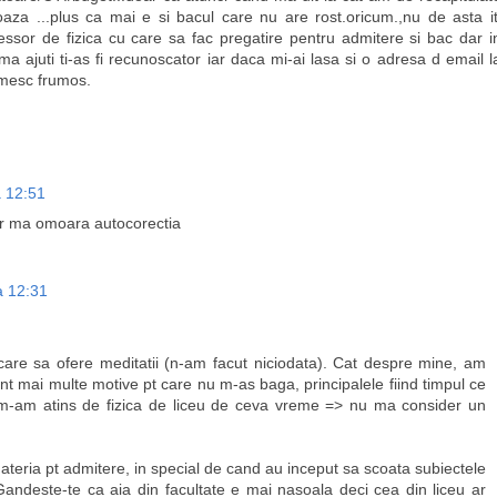
oaza ...plus ca mai e si bacul care nu are rost.oricum.,nu de asta it
essor de fizica cu care sa fac pregatire pentru admitere si bac dar i
a ajuti ti-as fi recunoscator iar daca mi-ai lasa si o adresa d email l
umesc frumos.
a 12:51
ar ma omoara autocorectia
a 12:31
 care sa ofere meditatii (n-am facut niciodata). Cat despre mine, am
unt mai multe motive pt care nu m-as baga, principalele fiind timpul ce
u m-am atins de fizica de liceu de ceva vreme => nu ma consider un
ateria pt admitere, in special de cand au inceput sa scoata subiectele
. Gandeste-te ca aia din facultate e mai nasoala deci cea din liceu ar