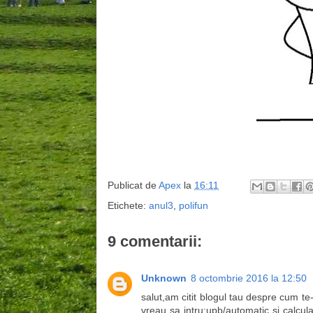
Publicat de
Apex
la
16:11
Etichete:
anul3
,
polifun
9 comentarii:
Unknown
8 octombrie 2016 la 12:50
salut,am citit blogul tau despre cum te-ai
vreau sa intru;upb/automatic si calcul