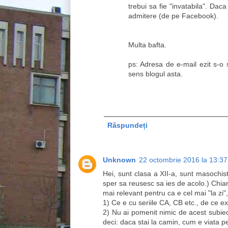
trebui sa fie "invatabila". Dac
admitere (de pe Facebook).
Multa bafta.
ps: Adresa de e-mail ezit s-o 
sens blogul asta.
Răspundeți
Unknown
22 octombrie 2016 la 13:37
Hei, sunt clasa a XII-a, sunt masochist
sper sa reusesc sa ies de acolo.) Chia
mai relevant pentru ca e cel mai "la zi"
1) Ce e cu seriile CA, CB etc., de ce e
2) Nu ai pomenit nimic de acest subiect
deci: daca stai la camin, cum e viata pe