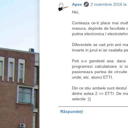
Apex
2 noiembrie 2016 la
Hei,
Conteaza ce-ti place mai mult 
masura, depinde de facultate ca
putina electronica / electroteh
Diferentele se vad prin anii 
invarte in jurul ei iar cealalta
Poti s-o gandesti asa: daca 
programezi calculatoare si 
pasioneaza partea de circuite 
unde, etc. atunci ETTI.
Din ce stiu ambele sunt destul 
dintre astea 2 => ETTI. De mate
selectie :))
Răspundeți