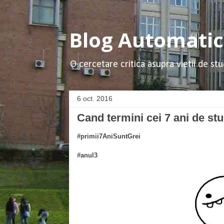
Blog Automatica
O cercetare critica asupra vietii de stu
6 oct. 2016
Cand termini cei 7 ani de st
#primii7AniSuntGrei
#
anul3