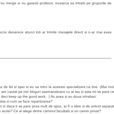
a nu merge si nu gasesti profesor, incearca sa intrebi pe grupurile de
scriu deoarece atunci toti ar trimite mesajele direct si n-ar mai avea
a de fel si sper si eu sa intru la aceeasi specializare ca tine. (Mai mul
r am cautat pe net bloguri asemanatoare cu al tau si asta mi se pare ce
, deci keep up the good work. :) As avea si eu doua intrebari:
xista si cum se face repartizarea?
 si daca ti se pare prea mult de spus, ar fi o idee si de articol separat
 acolo? Ce ai alege dintre caminul facultatii si un camin privat?