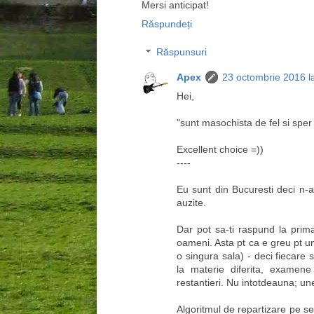
Mersi anticipat!
Răspundeți
Răspunsuri
Apex
23 octombrie 2016 l
Hei,
"sunt masochista de fel si sper 
Excellent choice =))
----
Eu sunt din Bucuresti deci n-a
auzite.
Dar pot sa-ti raspund la prim
oameni. Asta pt ca e greu pt un
o singura sala) - deci fiecare 
la materie diferita, examene 
restantieri. Nu intotdeauna; une
Algoritmul de repartizare pe se