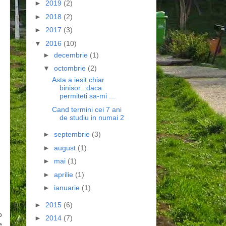
►
2019
(2)
►
2018
(2)
►
2017
(3)
▼
2016
(10)
►
decembrie
(1)
▼
octombrie
(2)
Asta a iesit chiar
binisor...daca
permiteti sa-mi ...
Cand termini cei 7 ani
de studiu in numai 2
►
septembrie
(3)
►
august
(1)
►
mai
(1)
►
aprilie
(1)
►
ianuarie
(1)
►
2015
(6)
o
►
2014
(7)
e