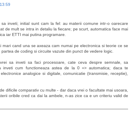
 13:59
sa inveti; initial sunt cam la fel: au materii comune intr-o oarecare
t de mult se intra in detaliu la fiecare; pe scurt, automatica face mai
nica iar ETTI mai putina programare.
mai mari cand una se axeaza cam numai pe electronica si teorie ce se
 pe partea de coding si circuite vazute din punct de vedere logic.
vrei sa inveti sa faci procesoare, cate ceva despre semnale, sa
sa inveti cum functioneaza astea de la 0 => automatica; daca te
electronice analogice si digitale, comunicatie (transmisie, receptie),
de dificile comparativ cu multe - dar daca vrei o facultate mai usoara,
rii oribile cred ca dai la ambele, n-as zice ca e un criteriu valid de