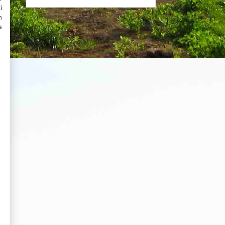
i
n
a