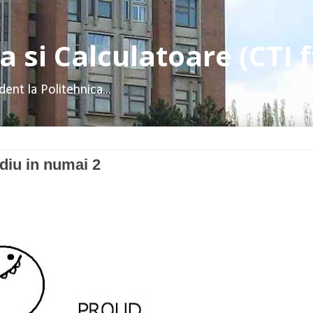
 si Calculatoare (CTI f
dent la Politehnica...
udiu in numai 2