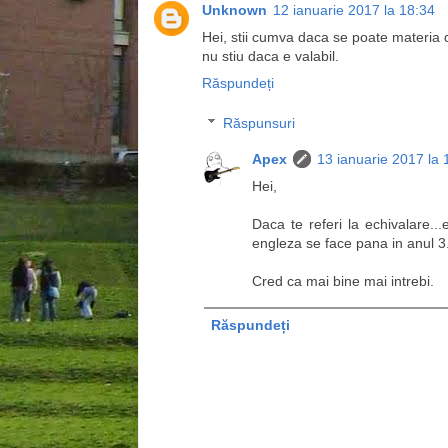
Unknown
12 ianuarie 2017 la 18:34
Hei, stii cumva daca se poate materia
nu stiu daca e valabil.
Răspundeți
Răspunsuri
Apex
13 ianuarie 2017 la 
Hei,
Daca te referi la echivalare..
engleza se face pana in anul 3
Cred ca mai bine mai intrebi.
Răspundeți