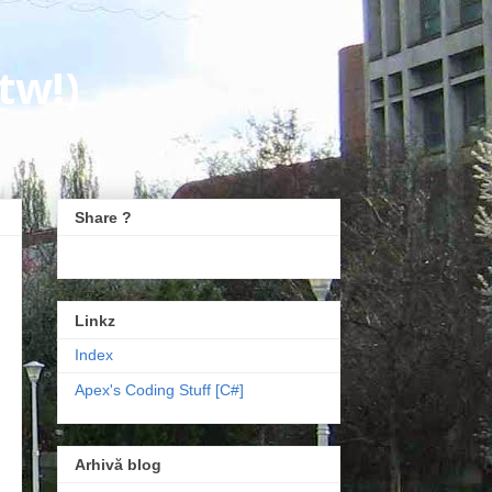
tw!)
Share ?
Linkz
Index
Apex's Coding Stuff [C#]
Arhivă blog