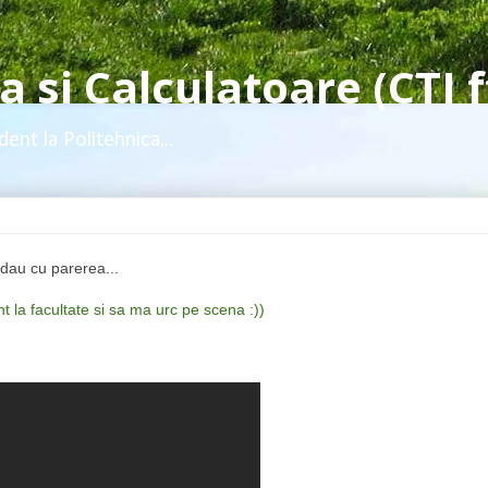
 si Calculatoare (CTI f
dent la Politehnica...
i dau cu parerea...
t la facultate si sa ma urc pe scena :))