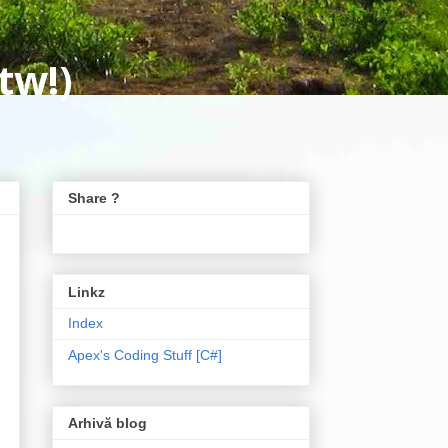
tw!)
Share ?
Linkz
Index
Apex's Coding Stuff [C#]
Arhivă blog