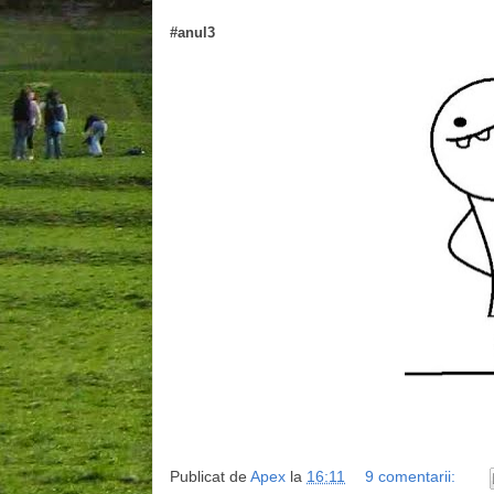
#
anul3
Publicat de
Apex
la
16:11
9 comentarii: