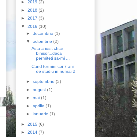
►
2019
(2)
►
2018
(2)
►
2017
(3)
▼
2016
(10)
►
decembrie
(1)
▼
octombrie
(2)
Asta a iesit chiar
binisor...daca
permiteti sa-mi ...
Cand termini cei 7 ani
de studiu in numai 2
►
septembrie
(3)
►
august
(1)
►
mai
(1)
►
aprilie
(1)
►
ianuarie
(1)
►
2015
(6)
►
2014
(7)