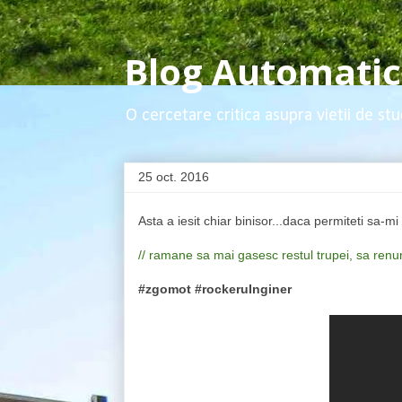
Blog Automatica
O cercetare critica asupra vietii de stu
25 oct. 2016
Asta a iesit chiar binisor...daca permiteti sa-m
// ramane sa mai gasesc restul trupei, sa renun
#zgomot #rockeruInginer