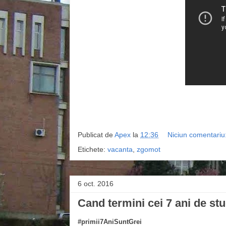
Publicat de
Apex
la
12:36
Niciun comentariu
Etichete:
vacanta
,
zgomot
6 oct. 2016
Cand termini cei 7 ani de st
#primii7AniSuntGrei