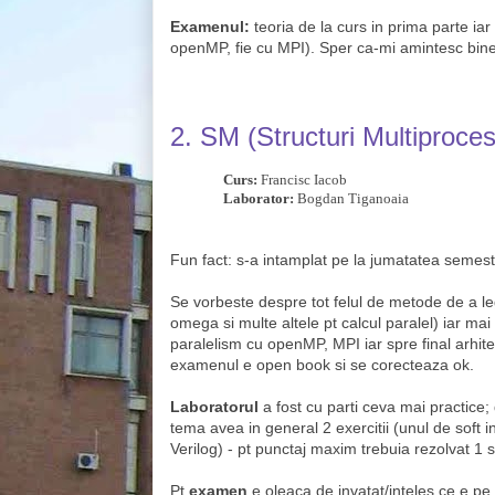
Examenul:
teoria de la curs in prima parte iar 
openMP, fie cu MPI). Sper ca-mi amintesc bine
2.
SM (Structuri Multiproces
Curs:
Francisc Iacob
Laborator:
Bogdan Tiganoaia
Fun fact: s-a intamplat pe la jumatatea semes
Se vorbeste
despre tot felul de metode de a le
omega si multe altele pt calcul paralel) iar m
paralelism cu openMP, MPI iar spre final arhite
examenul e open book si se corecteaza ok.
Laboratorul
a fost cu parti ceva mai practice;
tema avea in general 2 exercitii (unul de soft 
Verilog) - pt punctaj maxim trebuia rezolvat 1 
Pt
examen
e oleaca de invatat/inteles ce e pe 