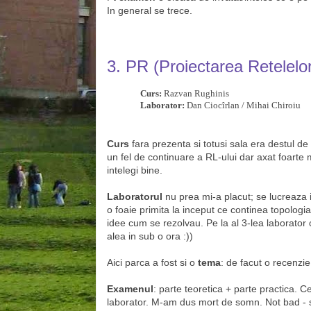
In general se trece.
3.
PR (Proiectarea Retelelo
Curs:
Razvan Rughinis
Laborator:
Dan Ciocîrlan / Mihai Chiroiu
Curs
fara prezenta si totusi sala era destul de p
un fel de continuare a RL-ului dar axat foarte m
intelegi bine.
Laboratorul
nu prea mi-a placut; se lucreaza i
o foaie primita la inceput ce continea topologia
idee cum se rezolvau. Pe la al 3-lea laborator 
alea in sub o ora :))
Aici parca a fost si o
tema
: de facut o recenzie 
Examenul
: parte teoretica + parte practica. Ce
laborator. M-am dus mort de somn. Not bad - s