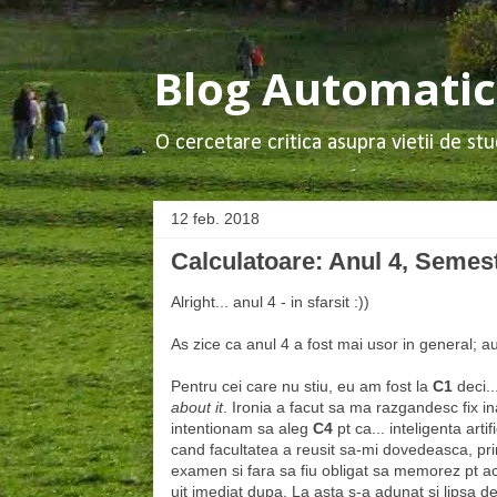
Blog Automatica
O cercetare critica asupra vietii de stu
12 feb. 2018
Calculatoare: Anul 4, Semest
Alright... anul 4 - in sfarsit :))
As zice ca anul 4 a fost mai usor in general; au 
Pentru cei care nu stiu, eu am fost la
C1
deci..
about it
. Ironia a facut sa ma razgandesc fix in
intentionam sa aleg
C4
pt ca... inteligenta arti
cand facultatea a reusit sa-mi dovedeasca, prin
examen si fara sa fiu obligat sa memorez pt ac
uit imediat dupa. La asta s-a adunat si lipsa 