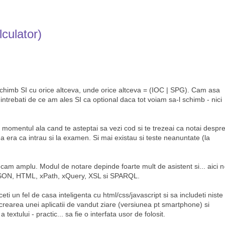
culator)
schimb SI cu orice altceva, unde orice altceva = (IOC | SPG). Cam asa
 intrebati de ce am ales SI ca optional daca tot voiam sa-l schimb - nici
ost momentul ala cand te asteptai sa vezi cod si te trezeai ca notai despr
 era ca intrau si la examen. Si mai existau si teste neanuntate (la
 cam amplu. Modul de notare depinde foarte mult de asistent si... aici n
, JSON, HTML, xPath, xQuery, XSL si SPARQL.
eti un fel de casa inteligenta cu html/css/javascript si sa includeti niste
a crearea unei aplicatii de vandut ziare (versiunea pt smartphone) si
textului - practic... sa fie o interfata usor de folosit.