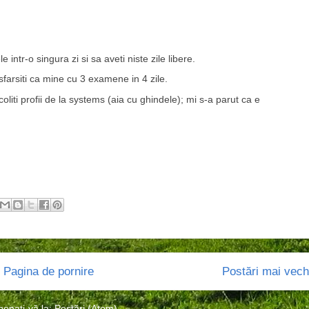
 intr-o singura zi si sa aveti niste zile libere.
 sfarsiti ca mine cu 3 examene in 4 zile.
oliti profii de la systems (aia cu ghindele); mi s-a parut ca e
Pagina de pornire
Postări mai vech
bonați-vă la:
Postări (Atom)