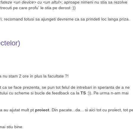
rfateze <un device> cu <un altul>
; aproape nimeni nu stia sa rezolve
trecuti pe care profu' le stia pe derost :))
ri; recomand totusi sa ajungeti devreme ca sa prindeti loc langa priza.
telor)
nu stam 2 ore in plus la facultate ?!
 ca se face prezenta, se pun tot felul de intrebari in speranta de a ne
ntului cu scheme si bucle de feedback ca la
TS
:)). Pe urma n-am mai
ea au ajutat mult pt
proiect
. Din pacate...da... si aici tot cu proiect, tot p
ai stiu bine.