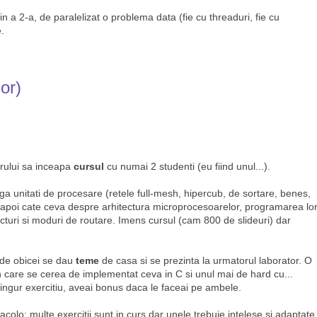
in a 2-a, de paralelizat o problema data (fie cu threaduri, fie cu
.
or)
trului sa inceapa
cursul
cu numai 2 studenti (eu fiind unul...).
ga unitati de procesare (retele full-mesh, hipercub, de sortare, benes,
ai apoi cate ceva despre arhitectura microprocesoarelor, programarea lor
cturi si moduri de routare. Imens cursul (cam 800 de slideuri) dar
 de obicei se dau
teme
de casa si se prezinta la urmatorul laborator. O
in care se cerea de implementat ceva in C si unul mai de hard cu...
singur exercitiu, aveai bonus daca le faceai pe ambele.
acolo; multe exercitii sunt in curs dar unele trebuie intelese si adaptate