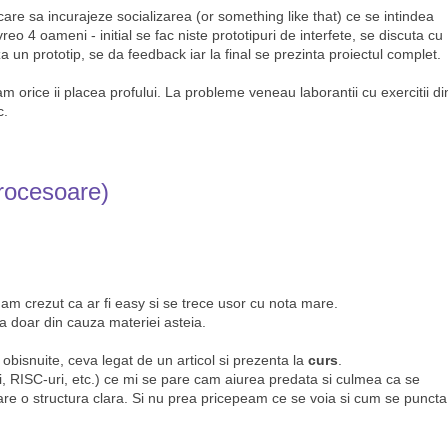
are sa incurajeze socializarea (or something like that) ce se intindea
o 4 oameni - initial se fac niste prototipuri de interfete, se discuta cu
za un prototip, se da feedback iar la final se prezinta proiectul complet.
am orice ii placea profului. La probleme veneau laborantii cu exercitii di
c.
rocesoare)
am crezut ca ar fi easy si se trece usor cu nota mare.
a doar din cauza materiei asteia.
obisnuite, ceva legat de un articol si prezenta la
curs
.
, RISC-uri, etc.) ce mi se pare cam aiurea predata si culmea ca se
re o structura clara. Si nu prea pricepeam ce se voia si cum se puncta