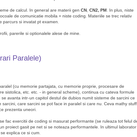
steme de calcul. In general are materii gen
CN
,
CN2, PM
. In plus, niste
otocoale de comunicatie mobila + niste coding. Materiile se trec relativ
e parcurs si invatat pt examen.
ofii, parerile si optionalele alese de mine.
rari Paralele)
 paralel (cu memorie partajata, cu memorie proprie, procesare de
e sistolica, etc. etc. - in general scheme), continua cu cateva formule
 se avanta intr-un capitol destul de dubios numit sisteme de sarcini ce
 sarcini, care sarcini se pot face in paralel si care nu. Ceva mathy stuff
ace prezenta uneori.
se fac exercitii de coding si masurat performante (se ruleaza tot felul d
a un proiect gasit pe net si se noteaza performantele. In ultimul laborator
 se explica ce si cum.