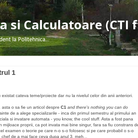
 si Calculatoare (CTI f
dent la Politehnica...
rul 1
existat cateva teme/proiecte dar nu la nivelul celor din anii anteriori.
. asta o sa fie un articol despre
C1
and there's nothing you can do
ainte de a alege specializarile - inca din primul semestru al primului an
ficiala si invatare automata - you know, the cool stuff. Asta a fost pana
 mijloace proprii, ca pot invata mai bine singur, fara sa fiu constrans d
el examen o teorie pe care n-o s-o folosesc si pe care probabil o s-o
de chef de a mai face ceva dupa anul 3. meh...