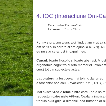
4. IOC
(Interactiune Om-Cal
Curs:
Stefan Trausan-Matu
Laborator:
Costin Chiru
Funny story: am ajuns aici fiindca am vrut sa 
am scris si in cerere si am ajuns la IOC :)). Nu
eu nu stiu ce-a fost in capul meu.
Cursul:
foarte filosofic si foarte abstract. A f
ergonomia cognitiva si arta memoriei. Problema
curs) tot din subiectele astea.
Laboratorul
a fost ceva mai tehnic dar uneori
a fost chiar asa chill. JavaScript, XML, DTD
Mai exista vreo 2
teme
dintre care una e sa fac
requesturi catre niste API-uri. Cealalta implic
trebuia avut grija la dimensiunea butoanelor si a 