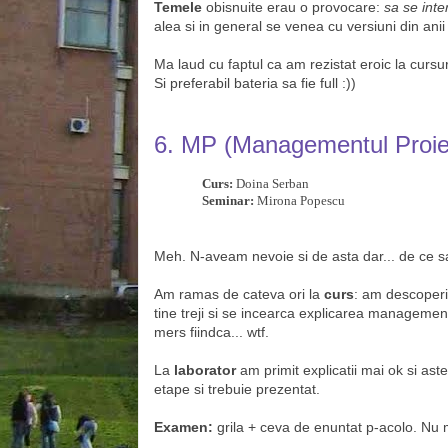
Temele
obisnuite erau o provocare:
sa se inte
alea si in general se venea cu versiuni din anii 
Ma laud cu faptul ca am rezistat eroic la cursu
Si preferabil bateria sa fie full :))
6. MP
(Managementul Proiec
Curs:
Doina Serban
Seminar:
Mirona Popescu
Meh. N-aveam nevoie si de asta dar... de ce sa 
Am ramas de cateva ori la
curs
: am descoperit
tine treji si se incearca explicarea manageme
mers fiindca... wtf.
La
laborator
am primit explicatii mai ok si ast
etape si trebuie prezentat.
Examen:
grila + ceva de enuntat p-acolo. Nu m