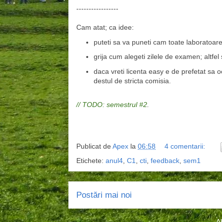
-----------------
Cam atat; ca idee:
puteti sa va puneti cam toate laboratoarele
grija cum alegeti zilele de examen; altfel
daca vreti licenta easy e de prefetat sa oc
destul de stricta comisia.
// TODO: semestrul #2
.
Publicat de
Apex
la
06:58
4 comentarii:
Etichete:
anul4
,
C1
,
cti
,
feedback
,
sem1
Postări mai noi
A