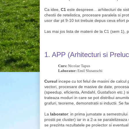
Ca idee,
C1
este despreee... arhitecturi de si
chestii de retelistica, procesare paralela si pr
usor dar pt 9-10 tot trebuie depus ceva efort p
Las mai jos lista de materii de la C1 (sem 1), pr
1.
APP (Arhitecturi si Preluc
Curs:
Nicolae Tapus
Laborator:
Emil Slusanschi
Cursul
incepe cu tot felul de masini de calcul
vectori, procesare de masive de date, procesar
(speedup, eficienta, Amdahl, Gustafson etc.) si
trateaza moduri in care se pot distribui anumite
grafuri, teoreme, demonstratii si inductii. Se f
La
laborator
: in prima jumatate a semestrului 
prostii pe cluster) iar in a 2-a se paralelizeaz
se prezinta rezultatele pe proiector si eventual