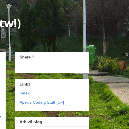
tw!)
Share ?
Linkz
Index
Apex's Coding Stuff [C#]
e
Arhivă blog