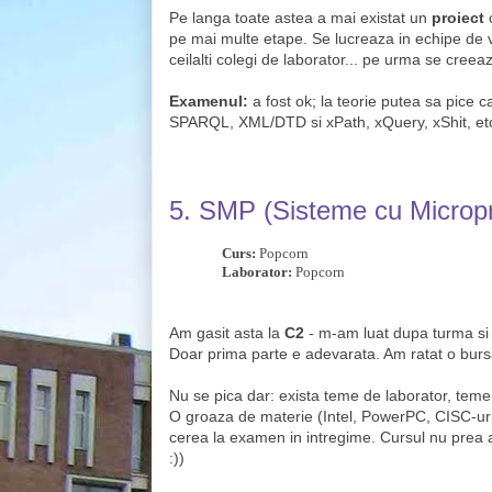
Pe langa toate astea a mai existat un
proiect
c
pe mai multe etape. Se lucreaza in echipe de vre
ceilalti colegi de laborator... pe urma se creea
Examenul:
a fost ok; la teorie putea sa pice c
SPARQL, XML/DTD si xPath, xQuery, xShit, et
5. SMP
(Sisteme cu Microp
Curs:
Popcorn
Laborator:
Popcorn
Am gasit asta la
C2
- m-am luat dupa turma si 
Doar prima parte e adevarata. Am ratat o burs
Nu se pica dar: exista teme de laborator, teme 
O groaza de materie (Intel, PowerPC, CISC-uri
cerea la examen in intregime. Cursul nu prea a
:))