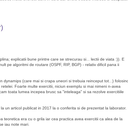
r)
lina; explicatii bune printre care se strecurau si... lectii de viata :)). E
ult pe algoritmi de routare (OSPF, RIP, BGP) - relativ dificil pana ii
n dynamips (care mai si crapa uneori si trebuia reinceput tot...) folosin
 retelei. Foarte multe exercitii, niciun exemplu si mai nimeni n-avea
cam toata lumea incepea brusc sa "inteleaga" si sa rezolve exercitiile
la un articol publicat in 2017 la o conferita si de prezentat la laborator.
a teoretica era cu o grila iar cea practica avea exercitii ca alea de la
e iau note mari.